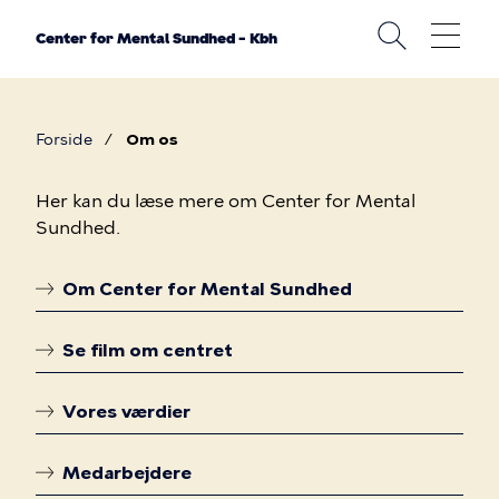
Gå
til
Center for Mental Sundhed – Kbh
hovedindhold
Forside
Om os
Brødkrumme
Om
Her kan du læse mere om Center for Mental
Sundhed.
os
Om Center for Mental Sundhed
Linkoversigt
Se film om centret
Vores værdier
Medarbejdere