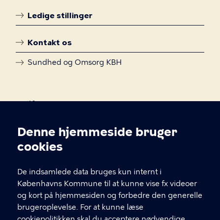
Ledige stillinger
Kontakt os
Sundhed og Omsorg KBH
Denne hjemmeside bruger
Cookieindstillinger
cookies
De indsamlede data bruges kun internt i
Center for Mental Sundhed –
Københavns Kommune til at kunne vise fx videoer
Kbh
og kort på hjemmesiden og forbedre den generelle
brugeroplevelse. For at kunne læse
Mimersgade 41, 2. sal, 2200 København N
cookiepolitikken skal du acceptere nødvendige