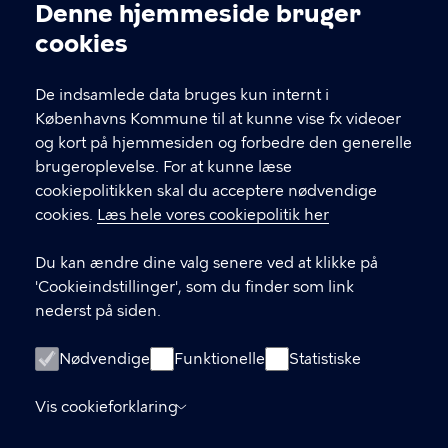
Denne hjemmeside bruger
Cookieindstillinger
cookies
De indsamlede data bruges kun internt i
Center for Mental Sundhed –
Københavns Kommune til at kunne vise fx videoer
Kbh
og kort på hjemmesiden og forbedre den generelle
brugeroplevelse. For at kunne læse
Mimersgade 41, 2. sal, 2200 København N
cookiepolitikken skal du acceptere nødvendige
Vesterbrogade 121, 1, 1620 København V
cookies.
Læs hele vores cookiepolitik her
KONTAKT
Du kan ændre dine valg senere ved at klikke på
'Cookieindstillinger', som du finder som link
33 17 22 00
nederst på siden.
Kontakt os
Nødvendige
Funktionelle
Statistiske
LINKS
Vis cookieforklaring