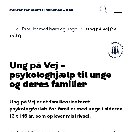
Gå
til
Center for Mental Sundhed – Kbh
hovedindhold
Familier med børn og unge
Ung på Vej (13-
Brødkrumme
15 år)
Ung på Vej –
psykologhjælp til unge
og deres familier
Ung på Vej er et familieorienteret
psykologforløb for familier med unge i alderen
13 til 15 år, som oplever mistrivsel.