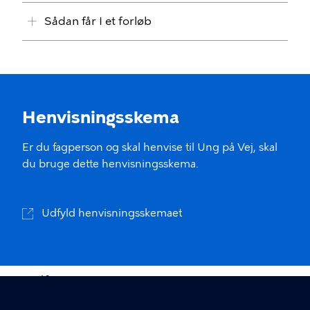
Sådan får I et forløb
Henvisningsskema
Er du fagperson og skal henvise til Ung på Vej, skal
du bruge dette henvisningsskema.
Udfyld henvisningsskemaet